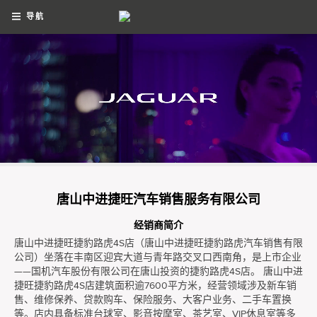
导航
唐山中进捷旺汽车销售服务有限公司
经销商简介
唐山中进捷旺捷豹路虎4S店（唐山中进捷旺捷豹路虎汽车销售有限
公司）坐落在丰南区迎宾大道与青年路交叉口西南角，是上市企业
——国机汽车股份有限公司在唐山投资的捷豹路虎4S店。 唐山中进
捷旺捷豹路虎4S店建筑面积逾7600平方米，经营领域涉及新车销
售、维修保养、贷款购车、保险服务、大客户业务、二手车置换
等。店内具备标准台球室、影音按摩室、茶艺室、VIP休息室等多